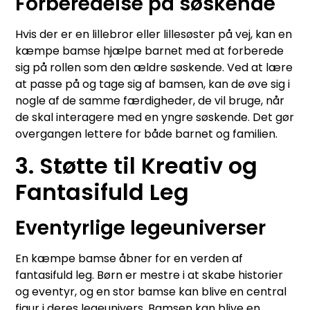
Forberedelse på søskende
Hvis der er en lillebror eller lillesøster på vej, kan en
kæmpe bamse hjælpe barnet med at forberede
sig på rollen som den ældre søskende. Ved at lære
at passe på og tage sig af bamsen, kan de øve sig i
nogle af de samme færdigheder, de vil bruge, når
de skal interagere med en yngre søskende. Det gør
overgangen lettere for både barnet og familien.
3. Støtte til Kreativ og
Fantasifuld Leg
Eventyrlige legeuniverser
En kæmpe bamse åbner for en verden af
fantasifuld leg. Børn er mestre i at skabe historier
og eventyr, og en stor bamse kan blive en central
figur i deres legeunivers. Bamsen kan blive en