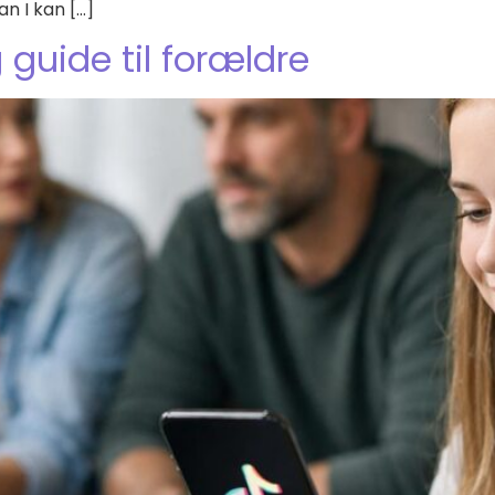
an I kan […]
g guide til forældre