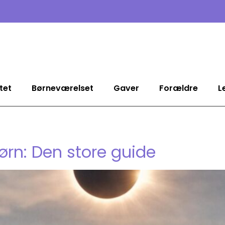
tet
Børneværelset
Gaver
Forældre
L
rn: Den store guide