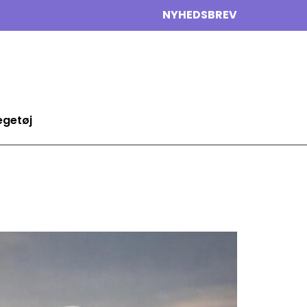
NYHEDSBREV
egetøj