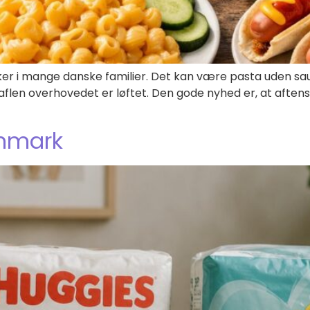
r i mange danske familier. Det kan være pasta uden sau
ør gaflen overhovedet er løftet. Den gode nyhed er, at af
anmark