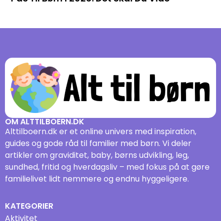
OM ALTTILBOERN.DK
Alttilboern.dk er et online univers med inspiration,
guides og gode råd til familier med børn. Vi deler
artikler om graviditet, baby, børns udvikling, leg,
sundhed, fritid og hverdagsliv – med fokus på at gøre
familielivet lidt nemmere og endnu hyggeligere.
KATEGORIER
Aktivitet