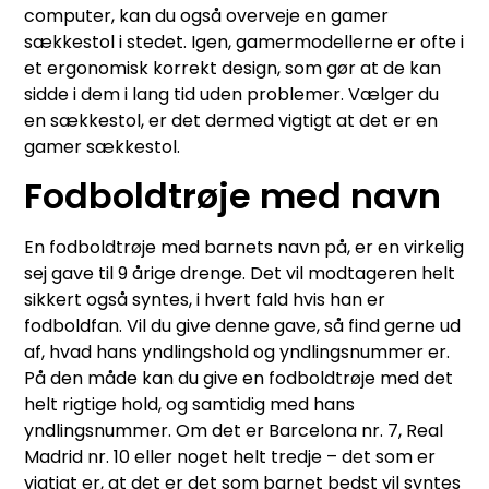
computer, kan du også overveje en gamer
sækkestol i stedet. Igen, gamermodellerne er ofte i
et ergonomisk korrekt design, som gør at de kan
sidde i dem i lang tid uden problemer. Vælger du
en sækkestol, er det dermed vigtigt at det er en
gamer sækkestol.
Fodboldtrøje med navn
En fodboldtrøje med barnets navn på, er en virkelig
sej gave til 9 årige drenge. Det vil modtageren helt
sikkert også syntes, i hvert fald hvis han er
fodboldfan. Vil du give denne gave, så find gerne ud
af, hvad hans yndlingshold og yndlingsnummer er.
På den måde kan du give en fodboldtrøje med det
helt rigtige hold, og samtidig med hans
yndlingsnummer. Om det er Barcelona nr. 7, Real
Madrid nr. 10 eller noget helt tredje – det som er
vigtigt er, at det er det som barnet bedst vil syntes